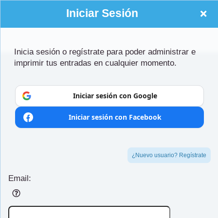
Iniciar Sesión
Inicia sesión o regístrate para poder administrar e
imprimir tus entradas en cualquier momento.
Regístrate en: bishopchatard org
Bishop Chatard High School Theatre
Iniciar sesión con Google
5885 Crittenden Ave
Indianapolis, IN 46220
Iniciar sesión con Facebook
www.BishopChatard.org/arts/theatre
Holly Stults, Theatre Director
¿Nuevo usuario? Regístrate
Email:
dViews.org
r.com)
Desarrollado por Ticket
or
Sistema de venta de entradas y taquilla de
Software de venta de entradas para eventos
© Todos los Derechos Reservados.
50.28.84.148
Ticketor