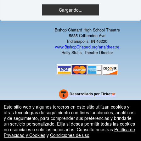
Cargando...
Bishop Chatard High School Theatre
5885 Crittenden Ave
Indianapolis, IN 46220
www.BishopChatard.org/arts/theatre
Holly Stults, Theatre Director
dViews.org
r.com)
Desarrollado por Ticket
or
Sistema de venta de entradas y taquilla de
Software de venta de entradas para eventos
© Todos los Derechos Reservados.
Este sitio web y algunos terceros en este sitio utilizan cookies y
50.28.84.148
Ticketor
escolares para centros educativos de primaria y
otras tecnologías de seguimiento con fines funcionales, analíticos
Condiciones de uso
secundaria (K-12) y distritos escolares.
y de seguimiento, para comprender sus preferencias y brindarle
un servicio personalizado. Elija si desea permitir todas las cookies
no esenciales o solo las necesarias. Consulte nuestras
Política de
Privacidad y Cookies
y
Condiciones de uso
.