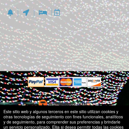
rg
Desarrollado por Ticket
or
Este sitio web y algunos terceros en este sitio utilizan cookies y
Sistema de venta de entradas y taquilla de Ticketor
Software de venta de entradas para bares y clubes nocturnos
© Todos los Derechos Reservados.
otras tecnologías de seguimiento con fines funcionales, analíticos
50.28.84.148
eficaz: fácil configuración
y de seguimiento, para comprender sus preferencias y brindarle
Condiciones de uso
un servicio personalizado. Elija si desea permitir todas las cookies