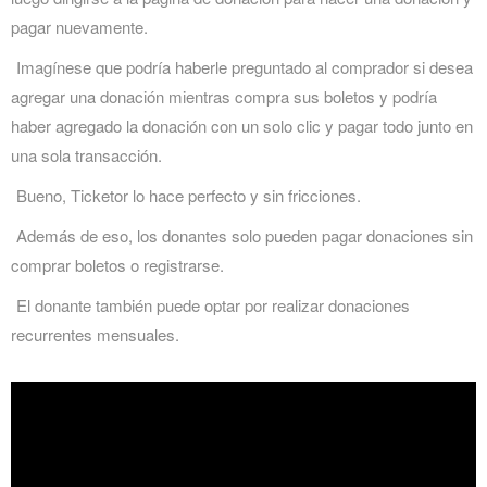
pagar nuevamente.
Imagínese que podría haberle preguntado al comprador si desea
agregar una donación mientras compra sus boletos y podría
haber agregado la donación con un solo clic y pagar todo junto en
una sola transacción.
Bueno, Ticketor lo hace perfecto y sin fricciones.
Además de eso, los donantes solo pueden pagar donaciones sin
comprar boletos o registrarse.
El donante también puede optar por realizar donaciones
recurrentes mensuales.